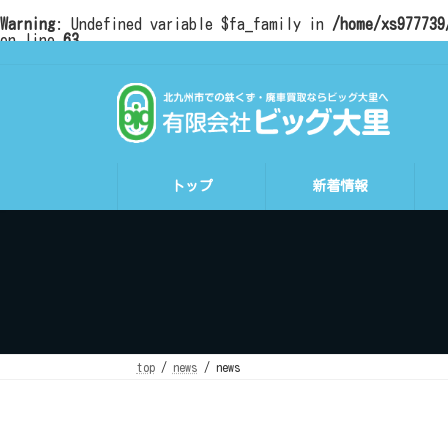
Warning
: Undefined variable $fa_family in
/home/xs977739
on line
63
コ
ナ
ン
ビ
テ
ゲ
ン
ー
ツ
シ
へ
ョ
ス
ン
キ
に
ッ
移
トップ
新着情報
プ
動
top
news
news